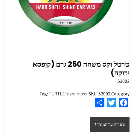
טרטל וקס משחה 250 גרם (קופסא
ירוקה)
52002
Category:
52002
SKU:
טיפוח חיצוני
TURTLE
Tag:
S
T
Fa
h
wi
ce
ar
tt
b
שאלות על המוצר ?
e
er
o