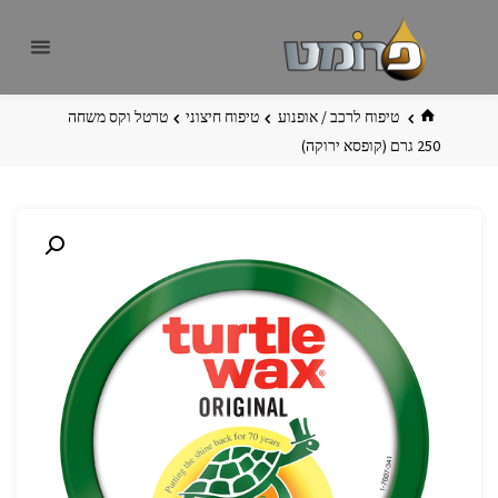
לגו
פרומט
אתר
תוכן
פרומט
החדש
בית
טיפוח לרכב / אופנוע
טיפוח חיצוני
טרטל וקס משחה
250 גרם (קופסא ירוקה)