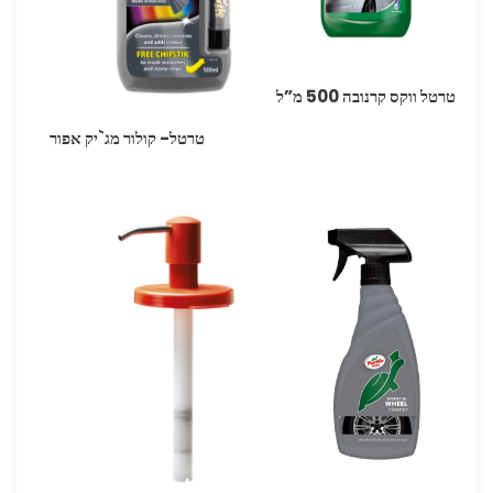
טרטל ווקס קרנובה 500 מ”ל
טרטל- קולור מג`יק אפור