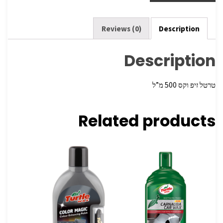
e
er
o
o
k
Reviews (0)
Description
Description
טרטל זיפ וקס 500 מ”ל
Related products