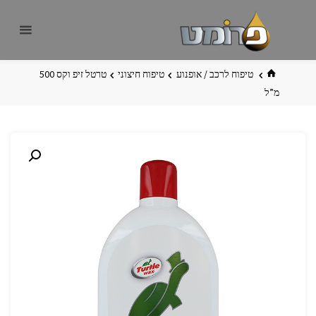
לגו
פרומט
אתר
תוכן
פרומט
החדש
בית
טיפוח לרכב / אופנוע
טיפוח חיצוני
טרטל זיפ וקס 500
מ”ל