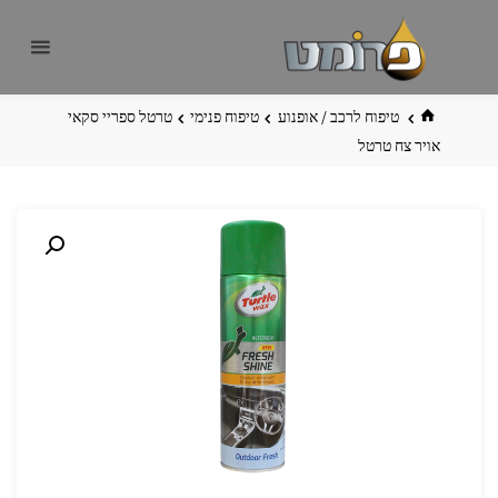
לגו
פרומט
אתר
תוכן
פרומט
החדש
בית
טיפוח לרכב / אופנוע
טיפוח פנימי
טרטל ספריי סקאי
אויר צח טרטל