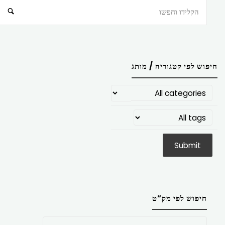
חיפוש
חיפוש לפי קטגוריה / מותג
חיפוש לפי מק”ט
חפש