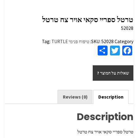
טרטל ספריי סקאי אויר צח טרטל
52028
Category:
52028
SKU:
טיפוח פנימי
TURTLE
Tag:
S
T
Fa
h
wi
ce
ar
tt
b
שאלות על המוצר ?
e
er
o
o
k
Reviews (0)
Description
Description
טרטל ספריי סקאי אויר צח טרטל