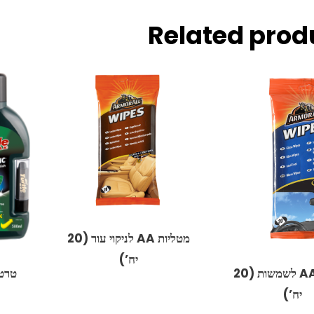
Related prod
מטליות ‏AA לניקוי עור (20
יח’)
מטליות ‏AA לשמשות (20
טרטל
יח’)