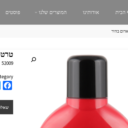
 הבית
אודותינו
המוצרים שלנו
פוסטים
אדום בהיר
טרטל
52009
tegory:
a
e
b
שאלות
o
o