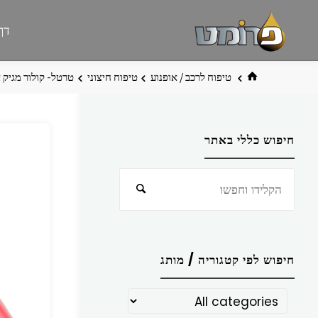
לגו
פרומט
אתר
דף
תוכן
פרומט
החדש
בית
טיפוח לרכב / אופנוע
טיפוח חיצוני
טרטל- קולור מגיק 
חיפוש כללי באתר
חפש
חיפוש
את:
חיפוש לפי קטגוריה / מותג