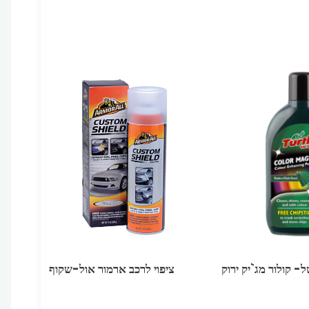
- קולור מג`יק ירוק
ציפוי לרכב ארמור אול-שקוף