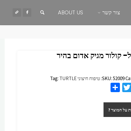
חיפוש
צור קשר
ABOUT US
- קולור מגיק אדום בהיר
Ca
52009
SKU:
טיפוח חיצוני
TURTLE
Tag:
S
T
F
h
wi
c
ar
tt
 על המוצר ?
e
er