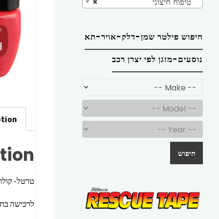
טיפוח חיצוני
×
חיפוש פילטר שמן-דלק-אויר-תא
נוסעים-מזגן לפי יצרן רכב
ption
tion
חיפוש
טרטל- קולור
לרכישה בח