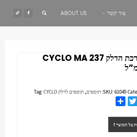
חיפוש
צור קשר
ABOUT US
למערכת הדלק 237 ‏CYCLO MA
Cate
61045
SKU:
תוספים
,
תוספים לדלק
CYCLO
Tag:
S
T
F
h
wi
c
ar
tt
 על המוצר ?
e
er