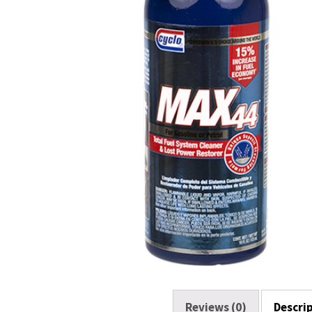
o
k
Reviews (0)
Descri