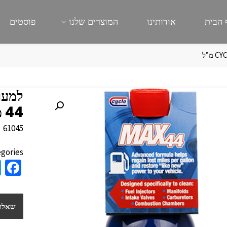
 הבית
אודותינו
המוצרים שלנו
פוסטים
44 מ”ל
61045
gories:
a
e
b
שאלות
o