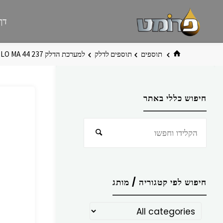
לגו
פרומט
אתר
דף
תוכן
פרומט
החדש
בית
תוספים
תוספים לדלק
למערכת הדלק 237 ‏CYCLO MA 44 מ”ל
חיפוש כללי באתר
חפש
חיפוש
את:
חיפוש לפי קטגוריה / מותג