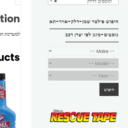
תוספים לדלק
×
tion
חיפוש פילטר שמן-דלק-אויר-תא
למערכת הדלק 237 ‏O MA 44
נוסעים-מזגן לפי יצרן רכב
ucts
חיפוש