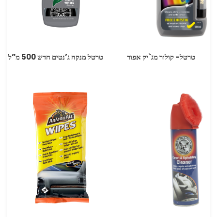
טרטל- קולור מג`יק אפור
טרטל מנקה ג’נטים חדש 500 מ”ל