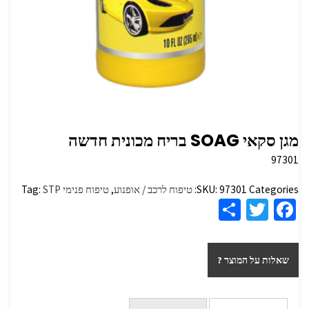
מגן סקאי SOAG בריח מכונית חדשה
97301
Categories:
97301
SKU:
טיפוח לרכב / אופנוע
,
טיפוח פנימי
STP
Tag:
S
T
Fa
h
wi
ce
ar
tt
b
שאלות על המוצר ?
e
er
o
o