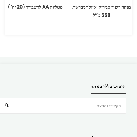
מנקה ריפוד ‏אמריקן איגל+מברשת
מטליות ‏AA לדשבורד (20 יח’)
650 מ”ל
חיפוש כללי באתר
חיפוש