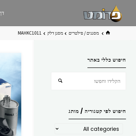
לגו
פרומט
אתר
דף
תוכן
פרומט
החדש
בית
מסננים / פילטרים
מסנן דלק
MAHKC1011
חיפוש כללי באתר
חפש
חיפוש
את:
חיפוש לפי קטגוריה / מותג