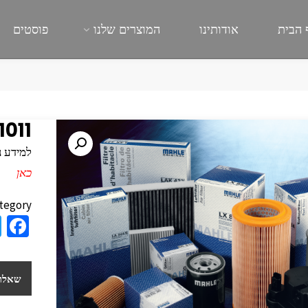
 הבית
אודותינו
המוצרים שלנו
פוסטים
011
למידע נוסף
כאן
tegory:
a
e
b
שאלות
o