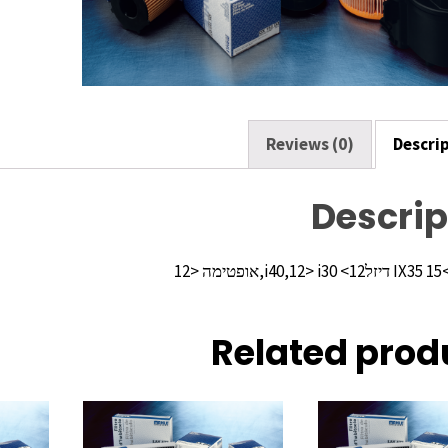
o
k
Reviews (0)
Descri
Descrip
Related prod