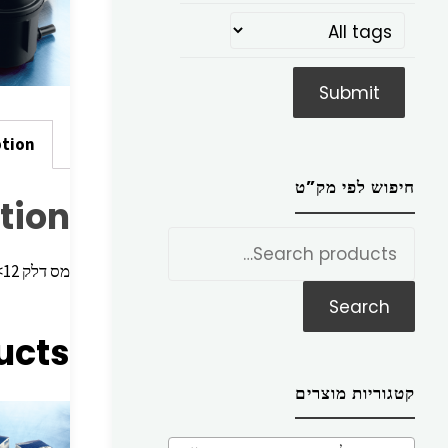
ption
חיפוש לפי מק”ט
tion
חפש
את:
מס דלק IX35 15<12 דיזלi40,12> i30 <12,אופטימה <12
Search
ucts
קטגוריות מוצרים