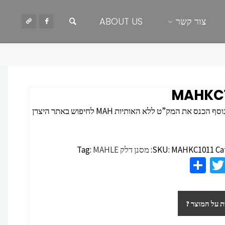
חיפוש
צור קשר
ABOUT US
MAHKC1
 הכנס את המק”ט ללא האותיות MAH לחיפוש באתר היצרן
Ca
MAHKC1011
SKU:
מסנן דלק
MAHLE
Tag:
S
T
F
h
wi
c
ar
tt
 על המוצר ?
e
er