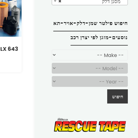
מסנן דלק
×
חיפוש פילטר שמן-דלק-אויר-תא
נוסעים-מזגן לפי יצרן רכב
 LX 643
חיפוש