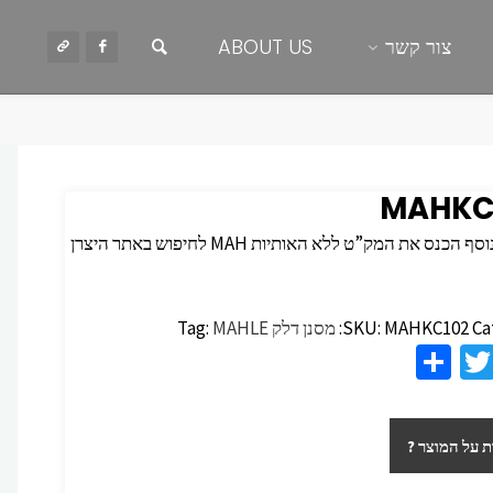
חיפוש
צור קשר
ABOUT US
MAHKC
 הכנס את המק”ט ללא האותיות MAH לחיפוש באתר היצרן
Ca
MAHKC102
SKU:
מסנן דלק
MAHLE
Tag:
S
T
F
h
wi
c
ar
tt
 על המוצר ?
e
er