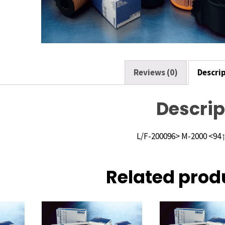
o
k
Reviews (0)
Descri
Descrip
L/F
Related prod