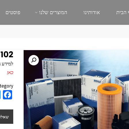
 הבית
אודותינו
המוצרים שלנו
פוסטים
102
למידע נוסף
כאן
tegory:
a
e
b
שאלות
o