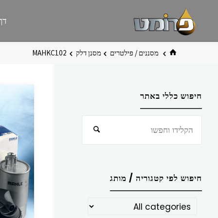
לגו
פרומט
אתר
דף
תוכן
פרומט
החדש
בית
מסננים / פילטרים
מסנן דלק
MAHKC102
חיפוש כללי באתר
חפש
חיפוש
את:
חיפוש לפי קטגוריה / מותג