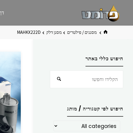
לגו
פרומט
אתר
דף
תוכן
פרומט
החדש
בית
מסננים / פילטרים
מסנן דלק
MAHKX222D
חיפוש כללי באתר
חפש
חיפוש
את:
חיפוש לפי קטגוריה / מותג