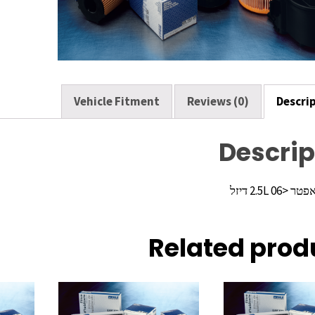
o
k
Vehicle Fitment
Reviews (0)
Descri
Descrip
2.5L  דיזל
Related prod