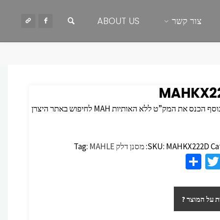
חיפוש
צור קשר
ABOUT US
MAHKX2
 הכנס את המק”ט ללא האותיות MAH לחיפוש באתר היצרן
Ca
MAHKX222D
SKU:
מסנן דלק
MAHLE
Tag:
S
T
F
h
wi
c
ar
tt
 על המוצר ?
e
er