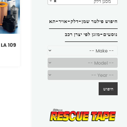
מסנן דלק
×
חיפוש פילטר שמן-דלק-אויר-תא
נוסעים-מזגן לפי יצרן רכב
 LA 109
חיפוש