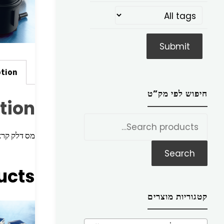
ption
חיפוש לפי מק”ט
tion
חפש
את:
מס דלק קראפטר <06
Search
ucts
קטגוריות מוצרים