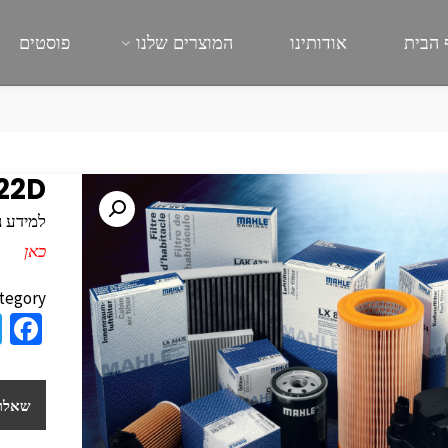
 הבית
אודותינו
המוצרים שלנו
פוסטים
22D
למידע נוסף
כאן
tegory:
a
e
b
שאלות
o