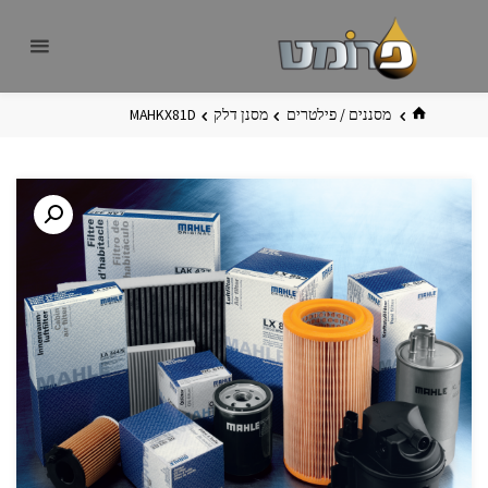
לגו
פרומט
אתר
תוכן
פרומט
החדש
בית
מסננים / פילטרים
מסנן דלק
MAHKX81D