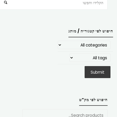
חיפוש
חיפוש לפי קטגוריה / מותג
חיפוש לפי מק”ט
חפש