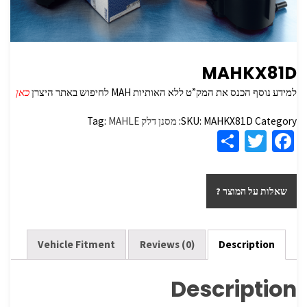
MAHKX81D
למידע נוסף הכנס את המק”ט ללא האותיות MAH לחיפוש באתר היצרן
כאן
Category:
MAHKX81D
SKU:
מסנן דלק
MAHLE
Tag:
S
T
Fa
h
wi
ce
ar
tt
b
שאלות על המוצר ?
e
er
o
o
k
Vehicle Fitment
Reviews (0)
Description
Description