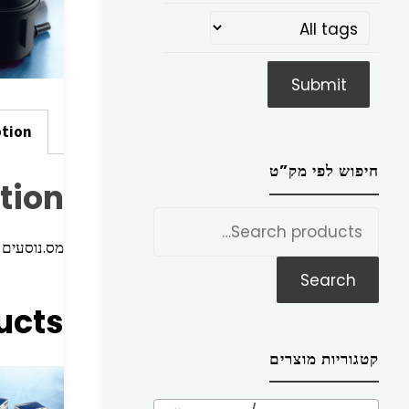
ption
חיפוש לפי מק”ט
tion
חפש
את:
מס.נוסעים סט W7 03
Search
ucts
קטגוריות מוצרים