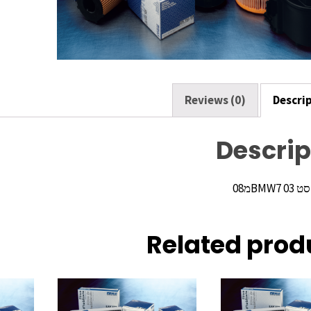
o
k
Reviews (0)
Descri
Descrip
BMמ08
Related prod