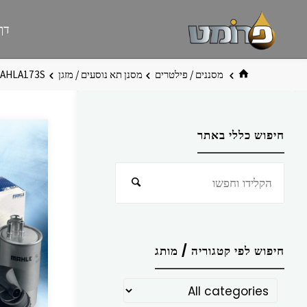
לגו
פרומט
אתר
דף
תוכן
פרומט
החדש
בית
מסננים / פילטרים
מסנן תא נוסעים / מזגן
AHLA173S
חיפוש כללי באתר
חפש
חיפוש
את:
חיפוש לפי קטגוריה / מותג