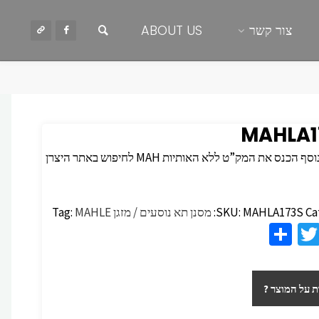
חיפוש
צור קשר
ABOUT US
MAHLA1
 הכנס את המק”ט ללא האותיות MAH לחיפוש באתר היצרן
Ca
MAHLA173S
SKU:
מסנן תא נוסעים / מזגן
MAHLE
Tag:
S
T
F
h
wi
c
ar
tt
 על המוצר ?
e
er