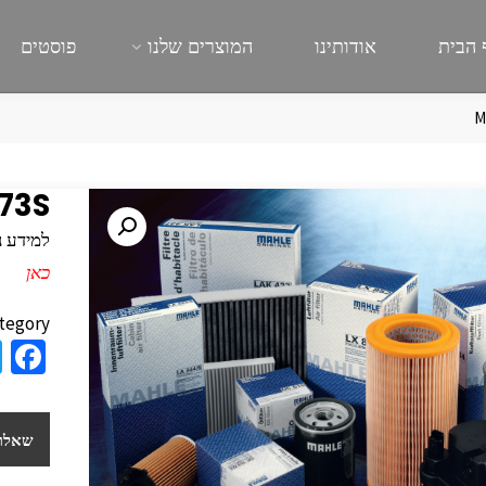
 הבית
אודותינו
המוצרים שלנו
פוסטים
M
73S
למידע נוסף
כאן
tegory:
a
e
b
שאלות
o