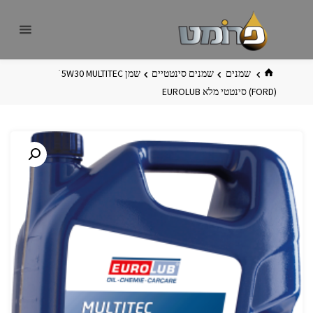
לגו
פרומט
אתר
תוכן
פרומט
החדש
בית
שמנים
שמנים סינטטיים
שמן 5W30 MULTITEC ׁ
‏(FORD) סינטטי מלא EUROLUB