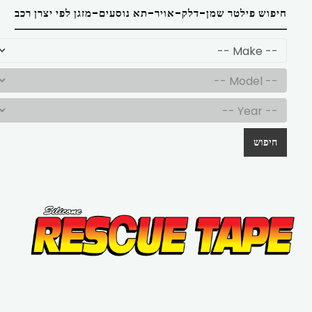
חיפוש פילטר שמן-דלק-אויר-תא נוסעים-מזגן לפי יצרן רכב
חיפוש