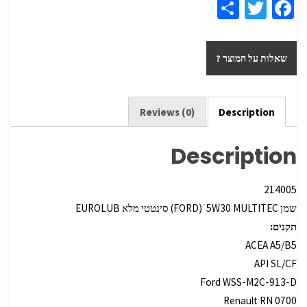
S
T
Fa
h
wi
ce
ar
tt
b
שאלות על המוצר ?
e
er
o
o
k
Reviews (0)
Description
Description
214005
שמן 5W30 MULTITEC ׁ ‏(FORD) סינטטי מלא EUROLUB
תקנים:
ACEA A5/B5
API SL/CF
Ford WSS-M2C-913-D
Renault RN 0700