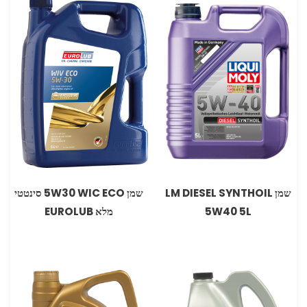
שמן LM DIESEL SYNTHOIL
שמן 5W30 WIC ECO סינטטי
5W40 5L
מלא EUROLUB