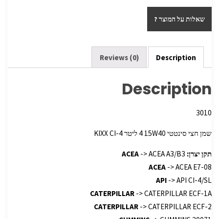
ar
tt
b
שאלות על המוצר ?
e
er
o
o
k
Reviews (0)
Description
Description
3010
שמן חצי סינטטי 15W40 ‏4 ליטר CI-4 ‏KIXX
תקן יצרן:
-> ACEA A3/B3
ACEA
ACEA
-> ACEA E7-08
API
-> API CI-4/SL
CATERPILLAR
-> CATERPILLAR ECF-1A
CATERPILLAR
-> CATERPILLAR ECF-2