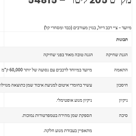
מק”ט 205 ליטר – 54815
מיועד – ציי רכב דיזל, בנזין מעורבים (כבד ומסחרי קל)
תכונות
הגנת שחיקה
הגנה טובה מאוד בפני שחיקה
התאמה
מיועד במיוחד לרכבים עם נסועה של יותר 60,000 ק”מ
חיסכון
עשיר בחומרי איטום למניעת איבוד שמן כתוצאה מנזילות
ניקיון
ניקיון מנוע אופטימלי.
סיכה
הספקת שמן מהירה בטמפרטורות נמוכות.
מתאפיין בעבודת מנוע חלקה.