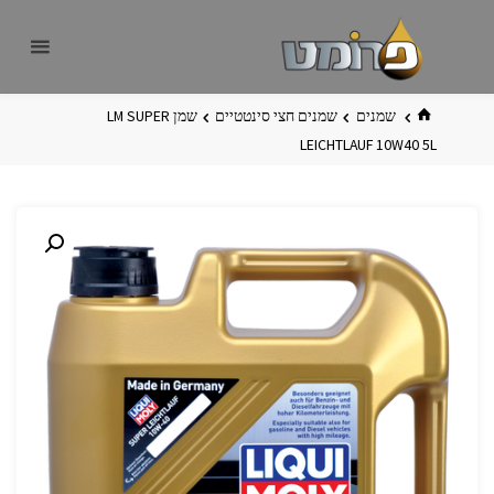
לגו
פרומט
אתר
תוכן
פרומט
החדש
בית
שמנים
שמנים חצי סינטטיים
שמן LM SUPER
LEICHTLAUF 10W40 5L