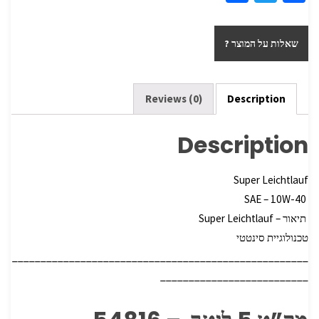
h
wi
ce
ar
tt
b
שאלות על המוצר ?
e
er
o
o
k
Reviews (0)
Description
Description
Super Leichtlauf
SAE – 10W-40
תיאור – Super Leichtlauf
טכנולוגיית סינטטי
____________________________________________________
__________________________