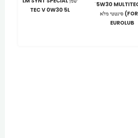
שמן LM SYNT SPECIAL
שמן 5W30 MULTITEC ׁ
TEC V 0W30 5L
‏(FORD) סינטטי מלא
EUROLUB