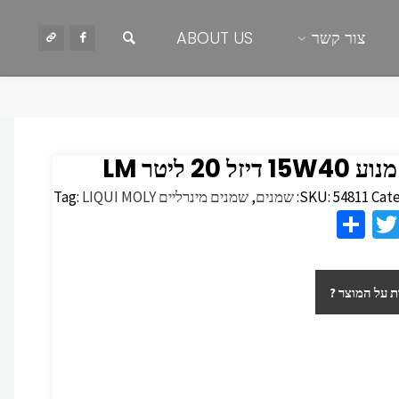
חיפוש
צור קשר
ABOUT US
 דיזל 20 ליטר LM
Cate
54811
SKU:
שמנים
,
שמנים מינרליים
LIQUI MOLY
Tag:
S
T
F
h
wi
c
ar
tt
 על המוצר ?
e
er