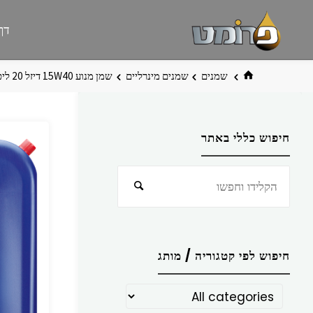
לגו
פרומט
אתר
דף
תוכן
פרומט
החדש
בית
שמנים
שמנים מינרליים
שמן מנוע W40‏15 דיזל 20 ליטר LM
חיפוש כללי באתר
חפש
חיפוש
את:
חיפוש לפי קטגוריה / מותג