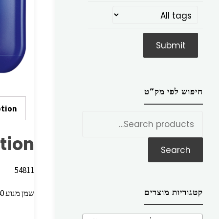
חיפוש לפי מק”ט
ption
חפש
את:
tion
Search
54811
קטגוריות מוצרים
שמן מנוע W40‏15 דיזל 20 ליטר LM