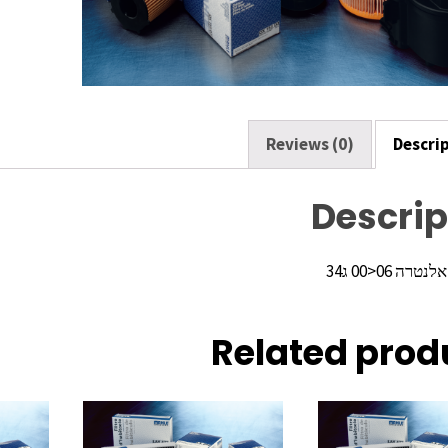
o
k
Reviews (0)
Descri
Descrip
ה 06<00 ג34
Related prod