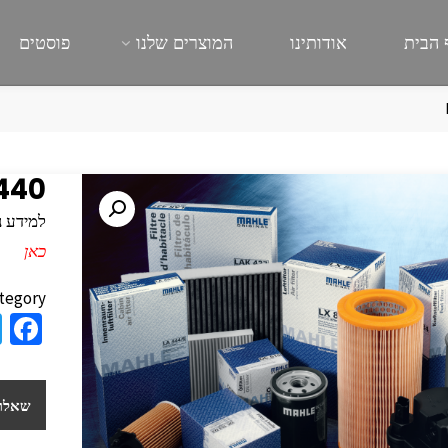
 הבית
אודותינו
המוצרים שלנו
פוסטים
440
למידע נוסף
כאן
tegory:
a
e
b
שאלות
o