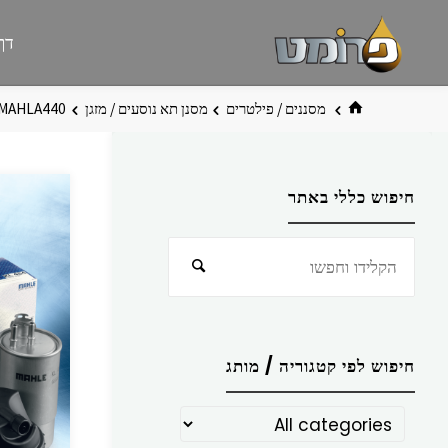
לגו
פרומט
אתר
דף
תוכן
פרומט
החדש
בית
מסננים / פילטרים
מסנן תא נוסעים / מזגן
MAHLA440
חיפוש כללי באתר
חפש
חיפוש
את:
חיפוש לפי קטגוריה / מותג