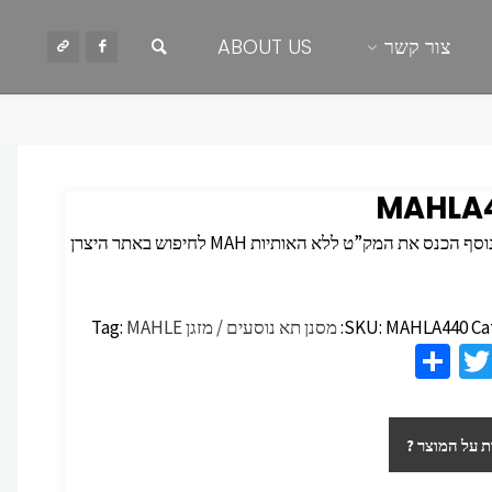
חיפוש
צור קשר
ABOUT US
MAHLA
 הכנס את המק”ט ללא האותיות MAH לחיפוש באתר היצרן
Ca
MAHLA440
SKU:
מסנן תא נוסעים / מזגן
MAHLE
Tag:
S
T
F
h
wi
c
ar
tt
 על המוצר ?
e
er