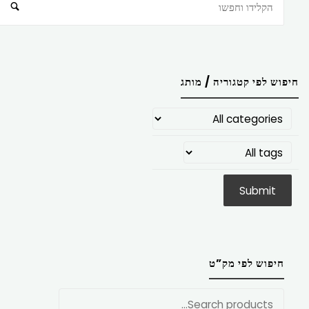
חיפוש
חיפוש לפי קטגוריה / מותג
חיפוש לפי מק”ט
חפש