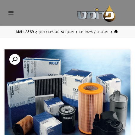
לגו
פרומט
אתר
תוכן
פרומט
החדש
בית
מסננים / פילטרים
מסנן תא נוסעים / מזגן
MAHLA569