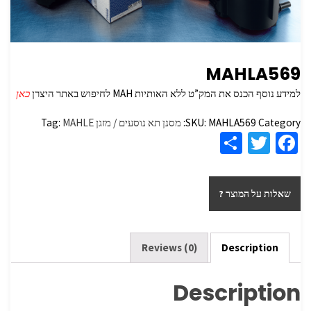
MAHLA569
למידע נוסף הכנס את המק”ט ללא האותיות MAH לחיפוש באתר היצרן
כאן
Category:
MAHLA569
SKU:
מסנן תא נוסעים / מזגן
MAHLE
Tag:
S
T
Fa
h
wi
ce
ar
tt
b
שאלות על המוצר ?
e
er
o
o
k
Reviews (0)
Description
Description