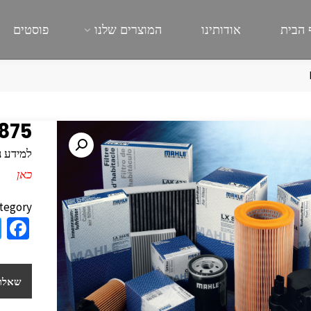
 הבית
אודותינו
המוצרים שלנו
פוסטים
875
למידע נוסף
כאן
tegory:
a
e
b
שאלות
o