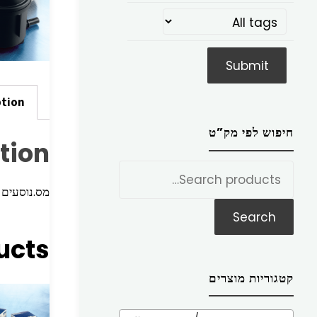
ption
חיפוש לפי מק”ט
tion
חפש
את:
מס.נוסעים פוקוס <2
Search
ucts
קטגוריות מוצרים