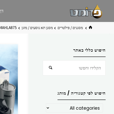
לגו
פרומט
אתר
דף
תוכן
פרומט
החדש
בית
מסננים / פילטרים
מסנן תא נוסעים / מזגן
MAHLA875
חיפוש כללי באתר
חפש
חיפוש
את:
חיפוש לפי קטגוריה / מותג