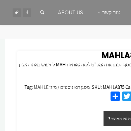
חיפוש
צור קשר
ABOUT US
MAHLA
 הכנס את המק”ט ללא האותיות MAH לחיפוש באתר היצרן
Ca
MAHLA875
SKU:
מסנן תא נוסעים / מזגן
MAHLE
Tag:
S
T
F
h
wi
c
ar
tt
 על המוצר ?
e
er