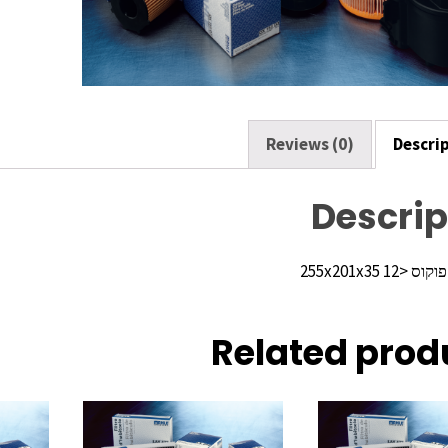
o
k
Reviews (0)
Descri
Descrip
255x201x35 1
Related prod