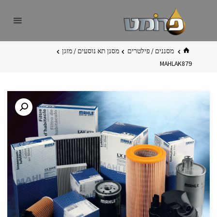
לגו
פרומט
אתר
תוכן
פרומט
החדש
בית
מסננים / פילטרים
מסנן תא נוסעים / מזגן
MAHLAK879