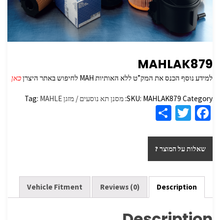
MAHLAK879
למידע נוסף הכנס את המק”ט ללא האותיות MAH לחיפוש באתר היצרן
כאן
Category:
MAHLAK879
SKU:
מסנן תא נוסעים / מזגן
MAHLE
Tag:
S
T
Fa
h
wi
ce
ar
tt
b
שאלות על המוצר ?
e
er
o
o
k
Vehicle Fitment
Reviews (0)
Description
Description