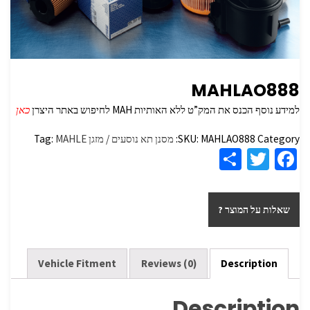
MAHLAO888
למידע נוסף הכנס את המק”ט ללא האותיות MAH לחיפוש באתר היצרן
כאן
Category:
MAHLAO888
SKU:
מסנן תא נוסעים / מזגן
MAHLE
Tag:
S
T
Fa
h
wi
ce
ar
tt
b
שאלות על המוצר ?
e
er
o
o
k
Vehicle Fitment
Reviews (0)
Description
Description