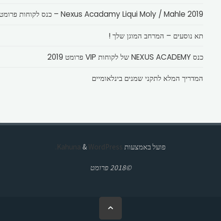
Nexus Acadamy Liqui Moly / Mahle 2019 – כנס לקוחות פרומט
תא נוסעים – המרחב המוגן שלך !
כנס NEXUS ACADEMY של לקוחות VIP פרומט 2019
המדריך המלא לתקני שמנים בינלאומיים
פועל באמצעות
Kahuna
WordPress.
&
©2018 פרומט
בחזרה
ללמעלה