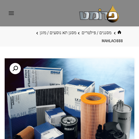
לגו
פרומט
אתר
תוכן
פרומט
החדש
בית
מסננים / פילטרים
מסנן תא נוסעים / מזגן
MAHLAO888