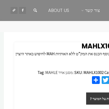
חיפוש
צור קשר
ABOUT US
MAHLX1
 הכנס את המק”ט ללא האותיות MAH לחיפוש באתר היצרן
Ca
MAHLX1002
SKU:
מסנן אויר
MAHLE
Tag:
S
T
F
h
wi
c
ar
tt
 על המוצר ?
e
er