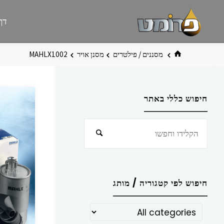
לגו
פרומט
אתר
דף
תוכן
פרומט
החדש
בית
מסננים / פילטרים
מסנן אויר
MAHLX1002
חיפוש כללי באתר
חפש
חיפוש
את:
חיפוש לפי קטגוריה / מותג