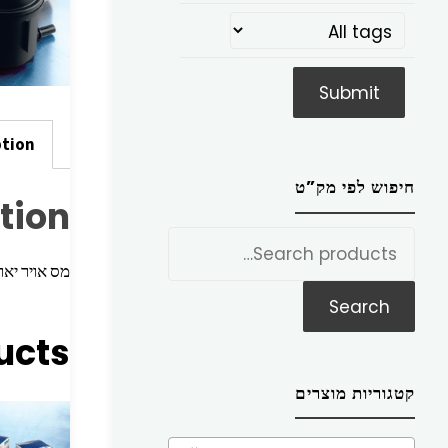
ption
חיפוש לפי מק”ט
tion
חפש
את:
מס אויר יאריס x52 99>05
Search
ucts
קטגוריות מוצרים