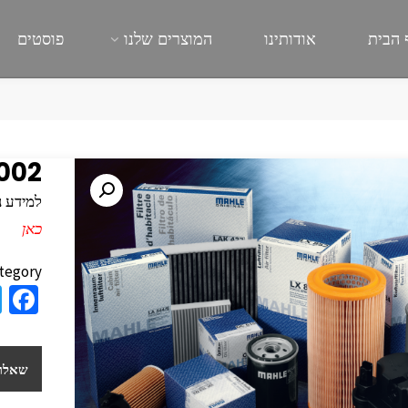
 הבית
אודותינו
המוצרים שלנו
פוסטים
002
למידע נוסף
כאן
tegory:
a
e
b
שאלות
o