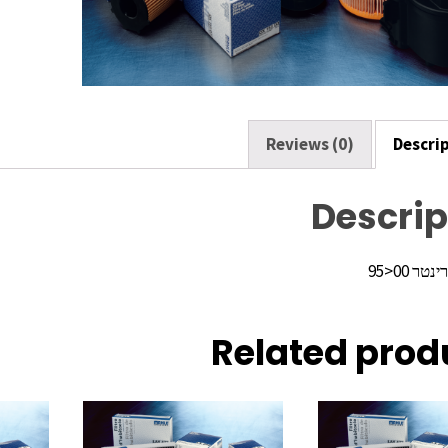
o
k
Reviews (0)
Descri
Descrip
ר 00<95
Related prod