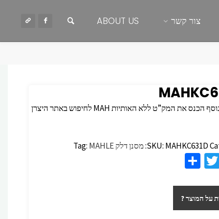
חיפוש
צור קשר
ABOUT US
MAHKC6
 הכנס את המק”ט ללא האותיות MAH לחיפוש באתר היצרן
Ca
MAHKC631D
SKU:
מסנן דלק
MAHLE
Tag:
S
T
F
h
wi
c
ar
tt
 על המוצר ?
e
er