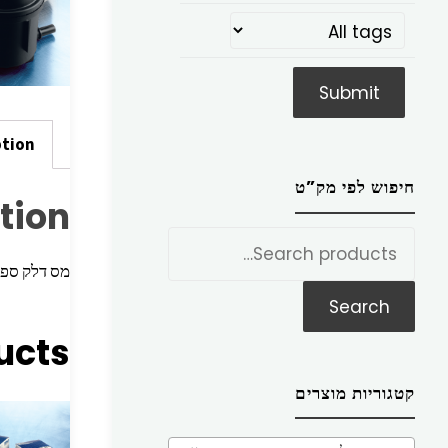
ption
חיפוש לפי מק”ט
tion
חפש
את:
מס דלק ספרינט
Search
ucts
קטגוריות מוצרים