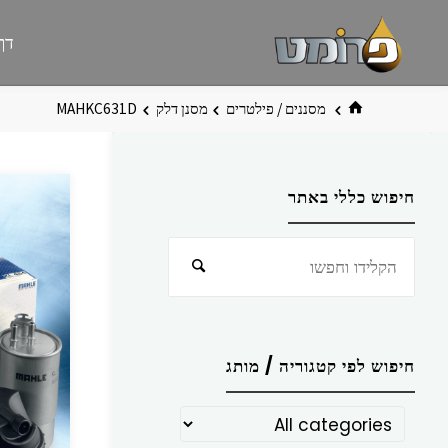
לגו
פרומט
אתר
דף
תוכן
פרומט
החדש
בית
מסננים / פילטרים
מסנן דלק
MAHKC631D
חיפוש כללי באתר
חפש
חיפוש
את:
חיפוש לפי קטגוריה / מותג