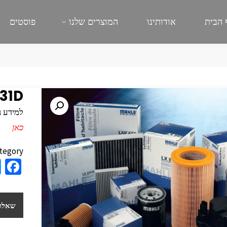
 הבית
אודותינו
המוצרים שלנו
פוסטים
31D
למידע נוסף
כאן
tegory:
a
e
b
שאלות
o