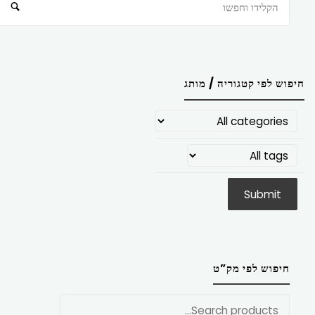
חיפוש
חיפוש לפי קטגוריה / מותג
חיפוש לפי מק”ט
חפש