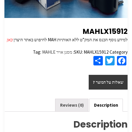
MAHLX15912
למידע נוסף הכנס את המק”ט ללא האותיות MAH לחיפוש באתר היצרן
כאן
Category:
MAHLX15912
SKU:
מסנן אויר
MAHLE
Tag:
S
T
Fa
h
wi
ce
ar
tt
b
שאלות על המוצר ?
e
er
o
o
k
Reviews (0)
Description
Description