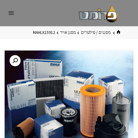
לגו
פרומט
אתר
תוכן
פרומט
החדש
בית
מסננים / פילטרים
מסנן אויר
MAHLX15912