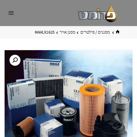
לגו
פרומט
אתר
תוכן
פרומט
החדש
בית
מסננים / פילטרים
מסנן אויר
MAHLX1625