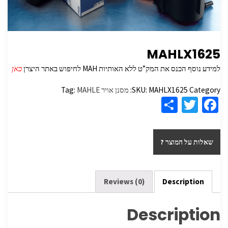
MAHLX1625
למידע נוסף הכנס את המק”ט ללא האותיות MAH לחיפוש באתר היצרן
כאן
Category:
MAHLX1625
SKU:
מסנן אויר
MAHLE
Tag:
S
T
Fa
h
wi
ce
ar
tt
b
שאלות על המוצר ?
e
er
o
o
k
Reviews (0)
Description
Description