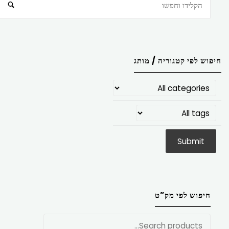
חיפוש
חיפוש לפי קטגוריה / מותג
חיפוש לפי מק”ט
חפש