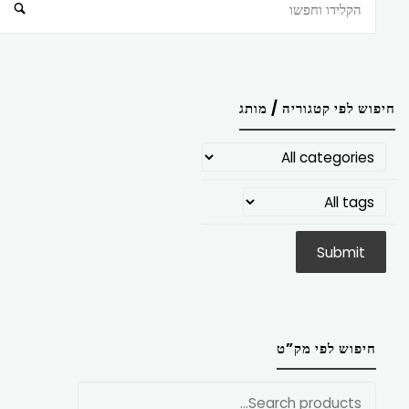
חיפוש
חיפוש לפי קטגוריה / מותג
חיפוש לפי מק”ט
חפש