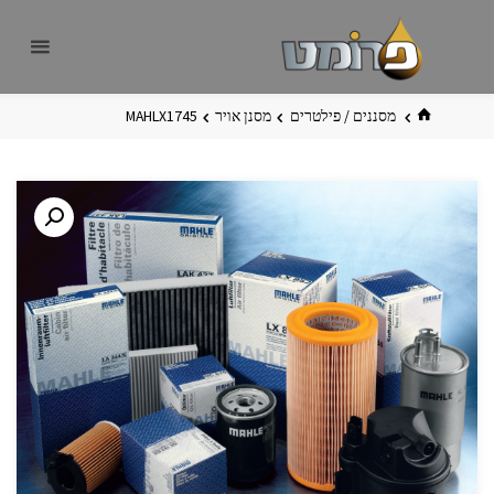
לגו
פרומט
אתר
תוכן
פרומט
החדש
בית
מסננים / פילטרים
מסנן אויר
MAHLX1745