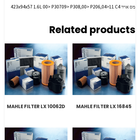
מס אויר 423x94x57 1.6L 00> P30709> P308,00> P206,04>11 C4
Related products
MAHLE FILTER LX 10062D
MAHLE FILTER LX 16845