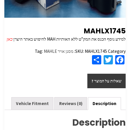
MAHLX1745
למידע נוסף הכנס את המק”ט ללא האותיות MAH לחיפוש באתר היצרן
כאן
Category:
MAHLX1745
SKU:
מסנן אויר
MAHLE
Tag:
S
T
Fa
h
wi
ce
ar
tt
b
שאלות על המוצר ?
e
er
o
o
k
Vehicle Fitment
Reviews (0)
Description
Description