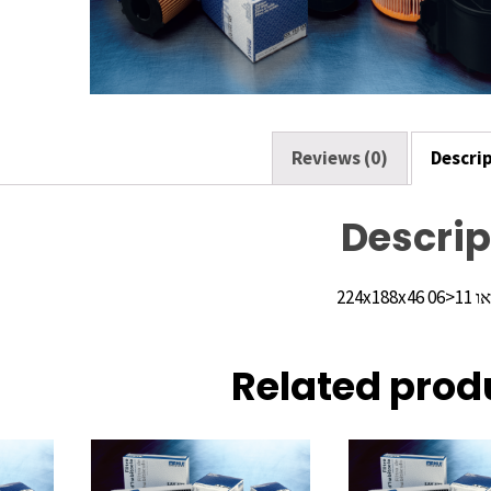
o
k
Reviews (0)
Descri
Descrip
224x18
Related prod