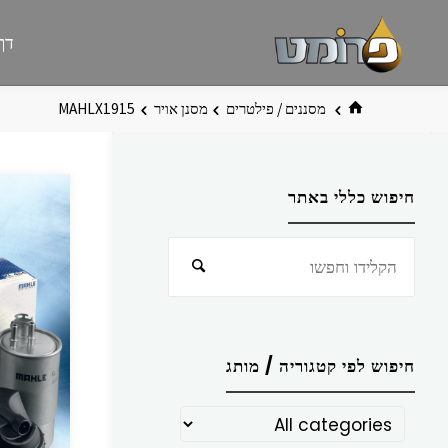
לגו
פרומט
אתר
דף
תוכן
פרומט
החדש
בית
מסננים / פילטרים
מסנן אויר
MAHLX1915
חיפוש כללי באתר
חפש
חיפוש
את:
חיפוש לפי קטגוריה / מותג