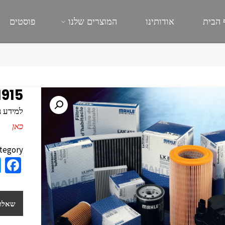
 הבית
אודותינו
המוצרים שלנו
פוסטים
915
למידע נוסף
כאן
tegory:
a
e
b
שאלות
o