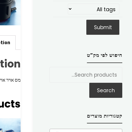
ption
חיפוש לפי מק”ט
tion
חפש
את:
מס אויר אויאו 8x46 06>11
Search
ucts
קטגוריות מוצרים