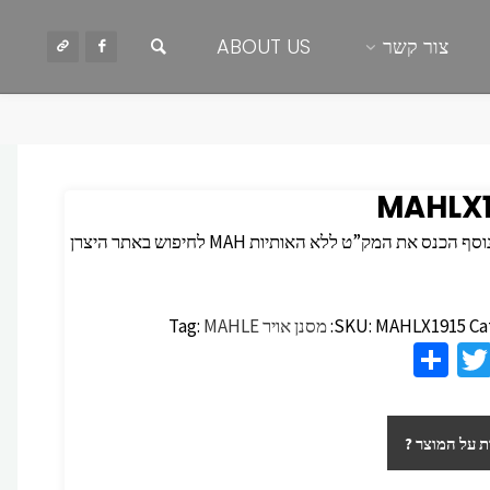
חיפוש
צור קשר
ABOUT US
MAHLX1
 הכנס את המק”ט ללא האותיות MAH לחיפוש באתר היצרן
Ca
MAHLX1915
SKU:
מסנן אויר
MAHLE
Tag:
S
T
F
h
wi
c
ar
tt
 על המוצר ?
e
er