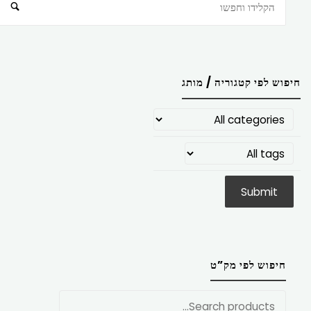
חיפוש
חיפוש לפי קטגוריה / מותג
חיפוש לפי מק”ט
חפש