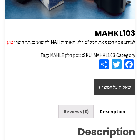
MAHKL103
למידע נוסף הכנס את המק”ט ללא האותיות MAH לחיפוש באתר היצרן
כאן
Category:
MAHKL103
SKU:
מסנן דלק
MAHLE
Tag:
S
T
Fa
h
wi
ce
ar
tt
b
שאלות על המוצר ?
e
er
o
o
k
Reviews (0)
Description
Description