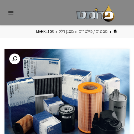
לגו
פרומט
אתר
תוכן
פרומט
החדש
בית
מסננים / פילטרים
מסנן דלק
MAHKL103