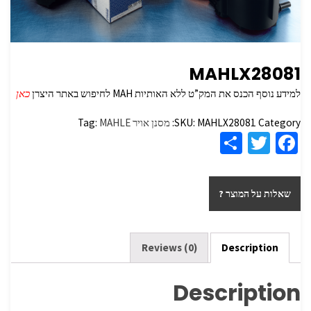
MAHLX28081
למידע נוסף הכנס את המק”ט ללא האותיות MAH לחיפוש באתר היצרן
כאן
Category:
MAHLX28081
SKU:
מסנן אויר
MAHLE
Tag:
S
T
Fa
h
wi
ce
ar
tt
b
שאלות על המוצר ?
e
er
o
o
k
Reviews (0)
Description
Description