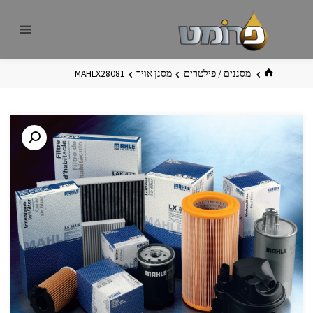
לגו
פרומט
אתר
תוכן
פרומט
החדש
בית
מסננים / פילטרים
מסנן אויר
MAHLX28081