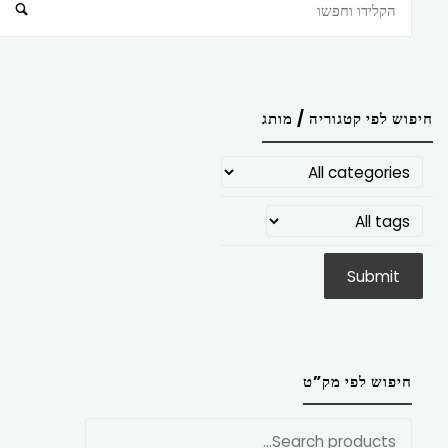
חיפוש
חיפוש לפי קטגוריה / מותג
חיפוש לפי מק”ט
חפש