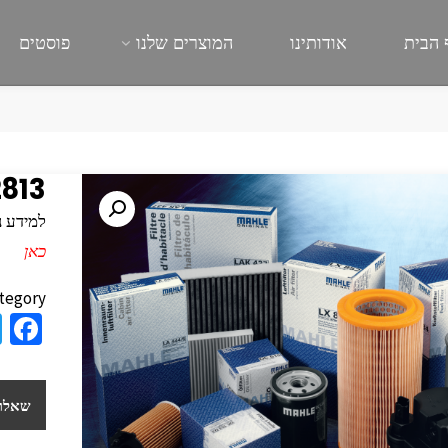
 הבית
אודותינו
המוצרים שלנו
פוסטים
813
למידע נוסף
כאן
tegory:
a
e
b
שאלות
o