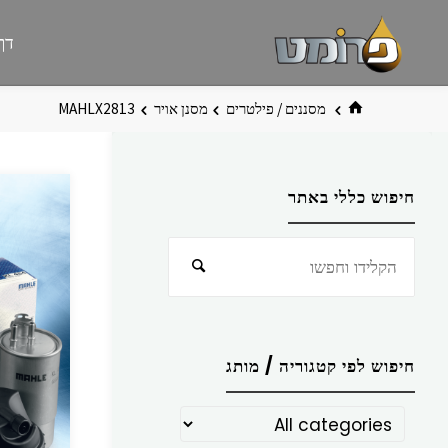
לגו
פרומט
אתר
דף
תוכן
פרומט
החדש
בית
מסננים / פילטרים
מסנן אויר
MAHLX2813
חיפוש כללי באתר
חפש
חיפוש
את:
חיפוש לפי קטגוריה / מותג