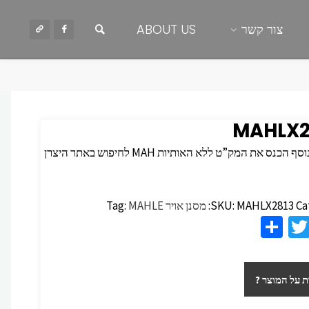
חיפוש
צור קשר
ABOUT US
MAHLX2
 הכנס את המק”ט ללא האותיות MAH לחיפוש באתר היצרן
Ca
MAHLX2813
SKU:
מסנן אויר
MAHLE
Tag:
S
T
F
h
wi
c
ar
tt
 על המוצר ?
e
er