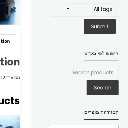
ption
חיפוש לפי מק”ט
tion
חפש
את:
מס אויר 314x145x51 07> W20412> R172,09> W212
Search
ucts
קטגוריות מוצרים