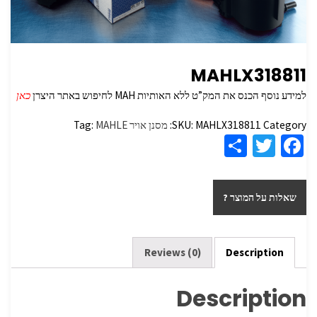
MAHLX318811
למידע נוסף הכנס את המק”ט ללא האותיות MAH לחיפוש באתר היצרן
כאן
Category:
MAHLX318811
SKU:
מסנן אויר
MAHLE
Tag:
S
T
Fa
h
wi
ce
ar
tt
b
שאלות על המוצר ?
e
er
o
o
k
Reviews (0)
Description
Description