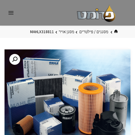
לגו
פרומט
אתר
תוכן
פרומט
החדש
בית
מסננים / פילטרים
מסנן אויר
MAHLX318811