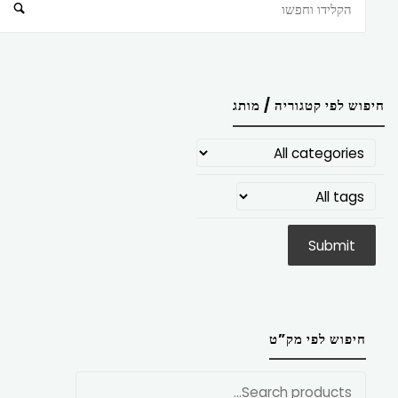
חיפוש
חיפוש לפי קטגוריה / מותג
חיפוש לפי מק”ט
חפש