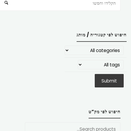
חיפוש
חיפוש לפי קטגוריה / מותג
חיפוש לפי מק”ט
חפש