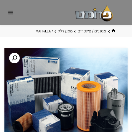
לגו
פרומט
אתר
תוכן
פרומט
החדש
בית
מסננים / פילטרים
מסנן דלק
MAHKL167