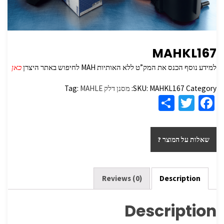
MAHKL167
למידע נוסף הכנס את המק”ט ללא האותיות MAH לחיפוש באתר היצרן
כאן
Category:
MAHKL167
SKU:
מסנן דלק
MAHLE
Tag:
S
T
Fa
h
wi
ce
ar
tt
b
שאלות על המוצר ?
e
er
o
o
k
Reviews (0)
Description
Description