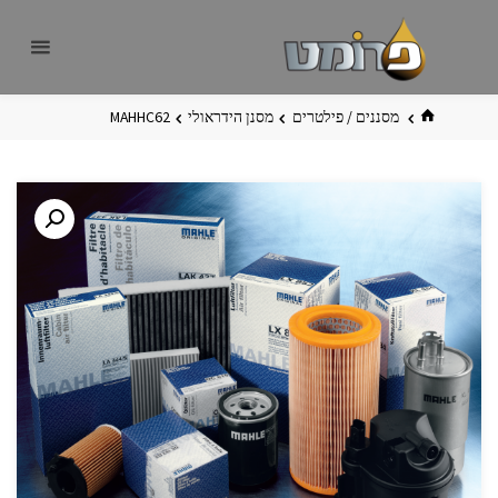
לגו
פרומט
אתר
תוכן
פרומט
החדש
בית
מסננים / פילטרים
מסנן הידראולי
MAHHC62