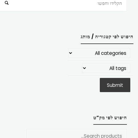
חיפוש
חיפוש לפי קטגוריה / מותג
חיפוש לפי מק”ט
חפש