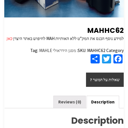
MAHHC62
למידע נוסף הכנס את המק”ט ללא האותיות MAH לחיפוש באתר היצרן
כאן
Category:
MAHHC62
SKU:
מסנן הידראולי
MAHLE
Tag:
S
T
Fa
h
wi
ce
ar
tt
b
שאלות על המוצר ?
e
er
o
o
k
Reviews (0)
Description
Description