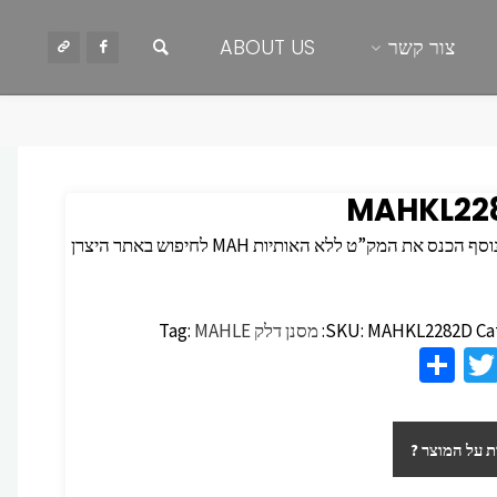
חיפוש
צור קשר
ABOUT US
MAHKL22
 הכנס את המק”ט ללא האותיות MAH לחיפוש באתר היצרן
Ca
MAHKL2282D
SKU:
מסנן דלק
MAHLE
Tag:
S
T
F
h
wi
c
ar
tt
 על המוצר ?
e
er