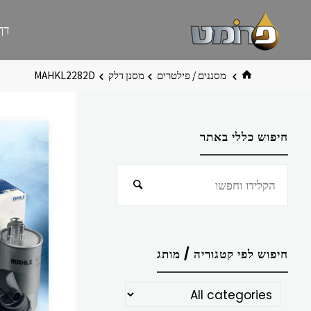
לגו
פרומט
אתר
דף
תוכן
פרומט
החדש
בית
מסננים / פילטרים
מסנן דלק
MAHKL2282D
חיפוש כללי באתר
חפש
חיפוש
את:
חיפוש לפי קטגוריה / מותג