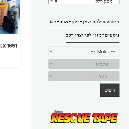
מסנן דלק
×
חיפוש פילטר שמן-דלק-אויר-תא
נוסעים-מזגן לפי יצרן רכב
LX 1651
חיפוש