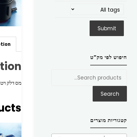
ption
חיפוש לפי מק”ט
tion
חפש
את:
מס דלק ויטו 10<03,ספרינ
Search
ucts
קטגוריות מוצרים