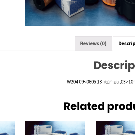
o
k
Reviews (0)
Descri
Descrip
טר
13 W204 09<0605
Related prod