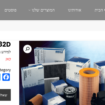
 הבית
אודותינו
המוצרים שלנו
פוסטים
82D
למידע נוסף
כאן
tegory:
a
e
b
שאלות
o