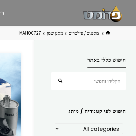
לגו
פרומט
אתר
דף
תוכן
פרומט
החדש
בית
מסננים / פילטרים
מסנן שמן
MAHOC727
חיפוש כללי באתר
חפש
חיפוש
את:
חיפוש לפי קטגוריה / מותג