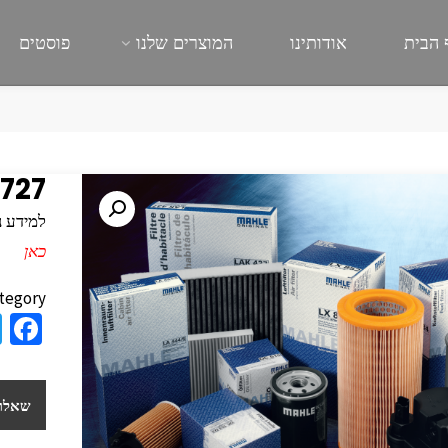
 הבית
אודותינו
המוצרים שלנו
פוסטים
727
למידע נוסף
כאן
tegory:
a
e
b
שאלות
o