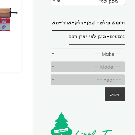
מסנן שמן
×
חיפוש פילטר שמן-דלק-אויר-תא
נוסעים-מזגן לפי יצרן רכב
חיפוש