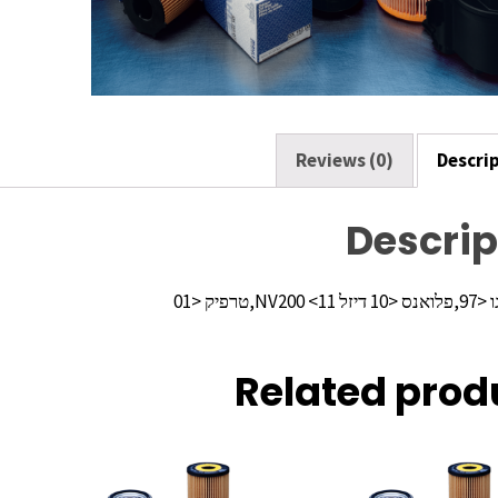
o
k
Reviews (0)
Descri
Descrip
N,טרפיק <01
Related prod