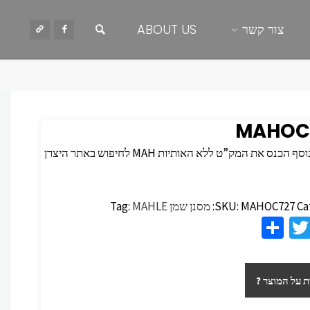
חיפוש
צור קשר
ABOUT US
MAHOC
 הכנס את המק”ט ללא האותיות MAH לחיפוש באתר היצרן
Ca
MAHOC727
SKU:
מסנן שמן
MAHLE
Tag:
S
T
F
h
wi
c
ar
tt
 על המוצר ?
e
er