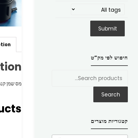
ption
חיפוש לפי מק”ט
tion
חפש
את:
מס שמן קנגו <97,פלואנס <10 דיזל V200 <11
Search
ucts
קטגוריות מוצרים