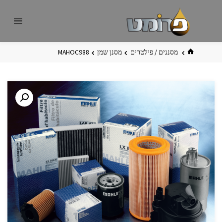
לגו
פרומט
אתר
תוכן
פרומט
החדש
בית
מסננים / פילטרים
מסנן שמן
MAHOC988