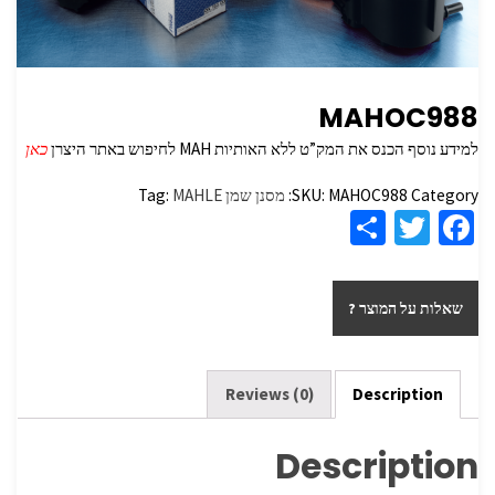
MAHOC988
למידע נוסף הכנס את המק”ט ללא האותיות MAH לחיפוש באתר היצרן
כאן
Category:
MAHOC988
SKU:
מסנן שמן
MAHLE
Tag:
S
T
Fa
h
wi
ce
ar
tt
b
שאלות על המוצר ?
e
er
o
o
k
Reviews (0)
Description
Description