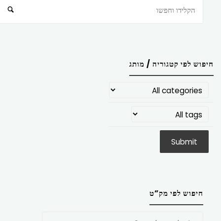
חיפוש
חיפוש לפי קטגוריה / מותג
חיפוש לפי מק”ט
חפש