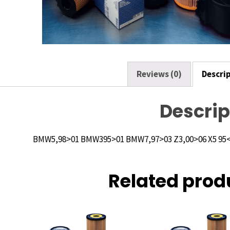
o
k
Reviews (0)
Descri
Descrip
Related prod