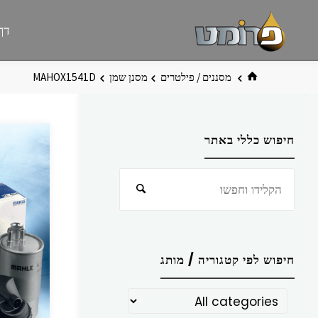
לגו
פרומט
אתר
דף
תוכן
פרומט
החדש
בית
מסננים / פילטרים
מסנן שמן
MAHOX1541D
חיפוש כללי באתר
חפש
חיפוש
את:
חיפוש לפי קטגוריה / מותג