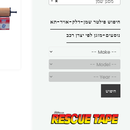
מסנן שמן
×
חיפוש פילטר שמן-דלק-אויר-תא
נוסעים-מזגן לפי יצרן רכב
חיפוש