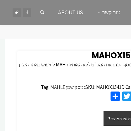
חיפוש
צור קשר
ABOUT US
MAHOX15
 הכנס את המק”ט ללא האותיות MAH לחיפוש באתר היצרן
Ca
MAHOX1541D
SKU:
מסנן שמן
MAHLE
Tag:
S
T
F
h
wi
c
ar
tt
 על המוצר ?
e
er