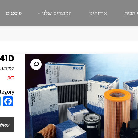
 הבית
אודותינו
המוצרים שלנו
פוסטים
41D
למידע נוסף
כאן
tegory:
a
e
b
שאלות
o