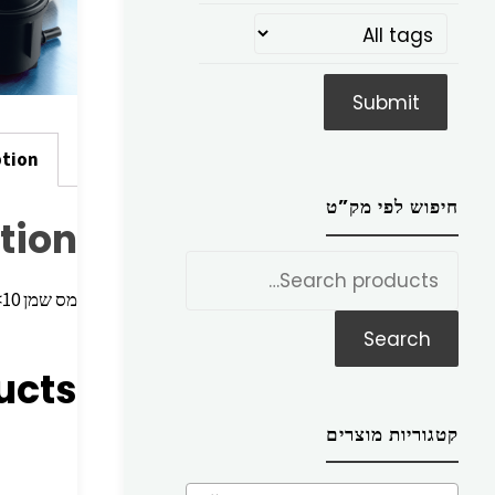
ption
חיפוש לפי מק”ט
tion
חפש
את:
מס שמן BMW5,98>01 BMW395>01 BMW7,97>03 Z3,00>06 X5 95<10
Search
ucts
קטגוריות מוצרים