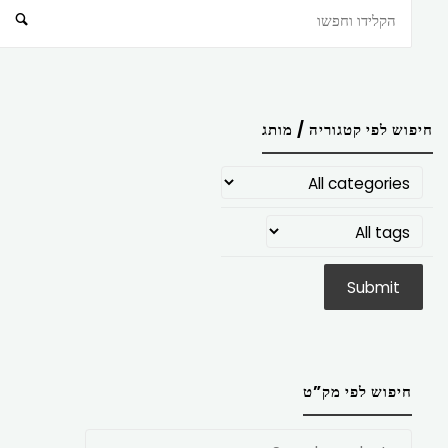
חיפוש
חיפוש לפי קטגוריה / מותג
חיפוש לפי מק”ט
חפש