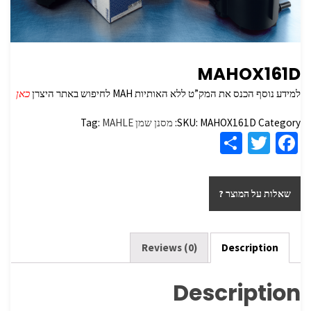
MAHOX161D
למידע נוסף הכנס את המק”ט ללא האותיות MAH לחיפוש באתר היצרן
כאן
Category:
MAHOX161D
SKU:
מסנן שמן
MAHLE
Tag:
S
T
Fa
h
wi
ce
ar
tt
b
שאלות על המוצר ?
e
er
o
o
k
Reviews (0)
Description
Description