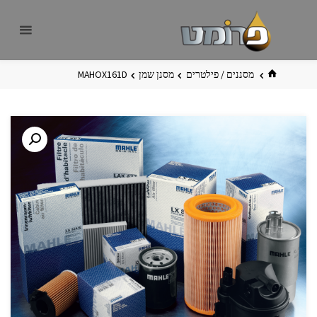
לגו
פרומט
אתר
תוכן
פרומט
החדש
בית
מסננים / פילטרים
מסנן שמן
MAHOX161D