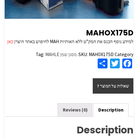
MAHOX175D
למידע נוסף הכנס את המק”ט ללא האותיות MAH לחיפוש באתר היצרן
כאן
Category:
MAHOX175D
SKU:
מסנן שמן
MAHLE
Tag:
S
T
Fa
h
wi
ce
ar
tt
b
שאלות על המוצר ?
e
er
o
o
k
Reviews (0)
Description
Description