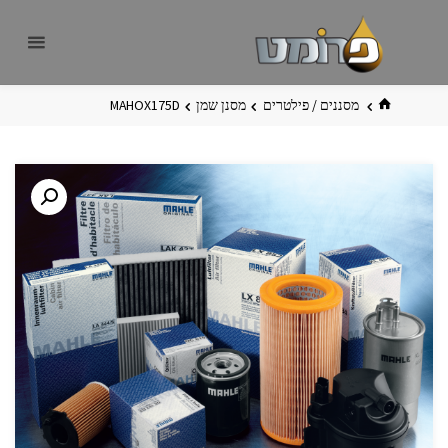
לגו
פרומט
אתר
תוכן
פרומט
החדש
בית
מסננים / פילטרים
מסנן שמן
MAHOX175D