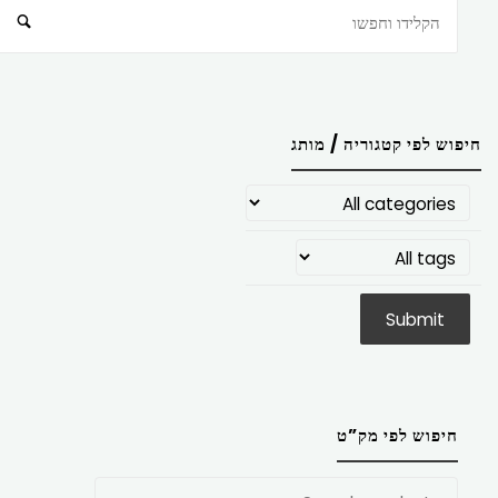
חיפוש
חיפוש לפי קטגוריה / מותג
חיפוש לפי מק”ט
חפש