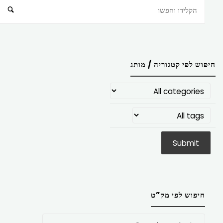
חיפוש
חיפוש לפי קטגוריה / מותג
חיפוש לפי מק”ט
חפש