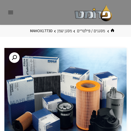
לגו
פרומט
אתר
תוכן
פרומט
החדש
בית
מסננים / פילטרים
מסנן שמן
MAHOX1773D