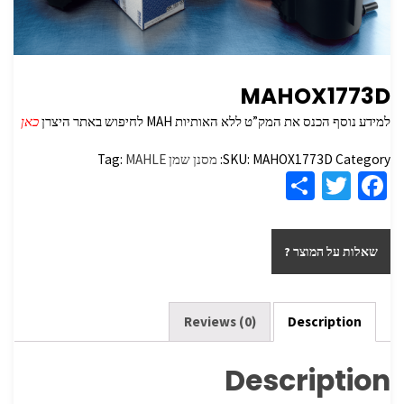
MAHOX1773D
למידע נוסף הכנס את המק”ט ללא האותיות MAH לחיפוש באתר היצרן
כאן
Category:
MAHOX1773D
SKU:
מסנן שמן
MAHLE
Tag:
S
T
Fa
h
wi
ce
ar
tt
b
שאלות על המוצר ?
e
er
o
o
k
Reviews (0)
Description
Description