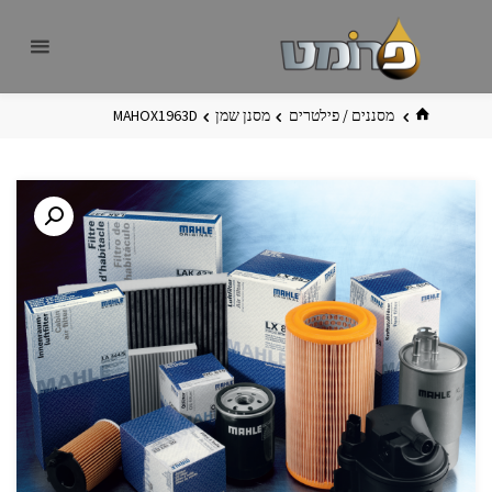
לגו
פרומט
אתר
תוכן
פרומט
החדש
בית
מסננים / פילטרים
מסנן שמן
MAHOX1963D