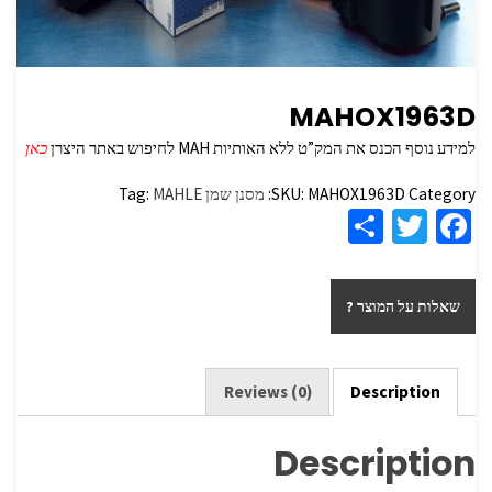
MAHOX1963D
למידע נוסף הכנס את המק”ט ללא האותיות MAH לחיפוש באתר היצרן
כאן
Category:
MAHOX1963D
SKU:
מסנן שמן
MAHLE
Tag:
S
T
Fa
h
wi
ce
ar
tt
b
שאלות על המוצר ?
e
er
o
o
k
Reviews (0)
Description
Description