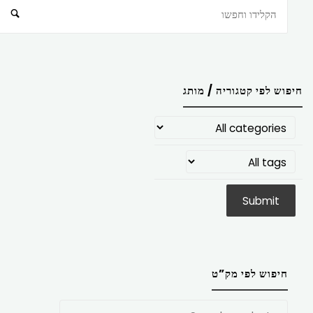
חיפוש
חיפוש לפי קטגוריה / מותג
חיפוש לפי מק”ט
חפש