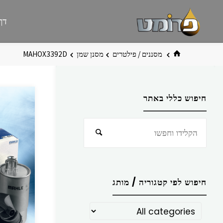
לגו
פרומט
אתר
דף
תוכן
פרומט
החדש
בית
מסננים / פילטרים
מסנן שמן
MAHOX3392D
חיפוש כללי באתר
חפש
חיפוש
את:
חיפוש לפי קטגוריה / מותג