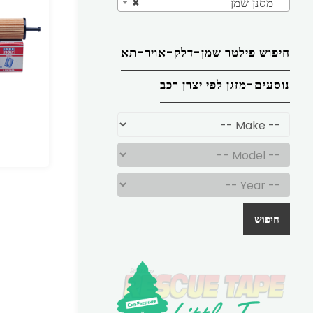
מסנן שמן
×
חיפוש פילטר שמן-דלק-אויר-תא
נוסעים-מזגן לפי יצרן רכב
חיפוש