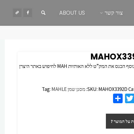
חיפוש
צור קשר
ABOUT US
MAHOX33
 הכנס את המק”ט ללא האותיות MAH לחיפוש באתר היצרן
Ca
MAHOX3392D
SKU:
מסנן שמן
MAHLE
Tag:
S
T
F
h
wi
c
ar
tt
 על המוצר ?
e
er