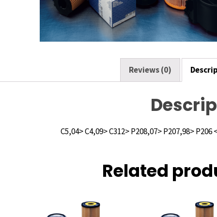
o
k
Reviews (0)
Descri
Descrip
Related prod