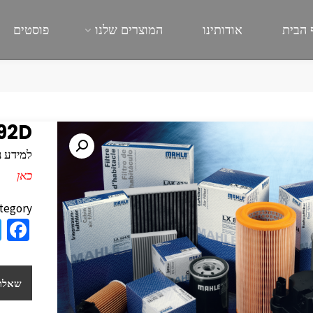
 הבית
אודותינו
המוצרים שלנו
פוסטים
92D
למידע נוסף
כאן
tegory:
a
e
b
שאלות
o