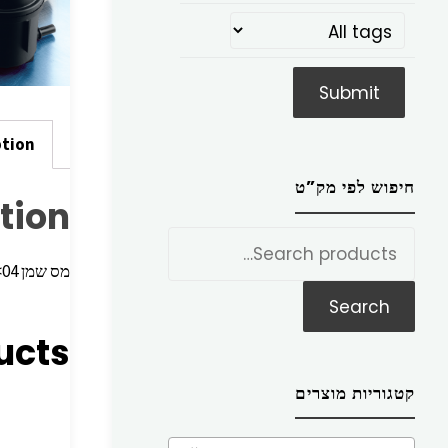
ption
חיפוש לפי מק”ט
tion
חפש
את:
מס שמן C5,04> C4,09> C312> P208,07> P207,98> P206 <04
Search
ucts
קטגוריות מוצרים