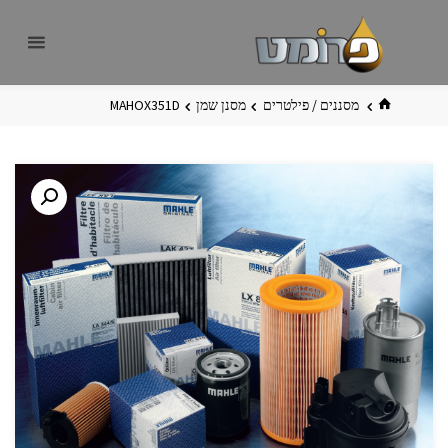
לגו
פרומט
אתר
תוכן
פרומט
החדש
בית
מסננים / פילטרים
מסנן שמן
MAHOX351D