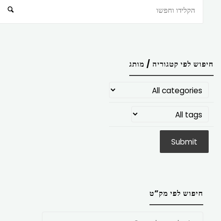
חיפוש
חיפוש לפי קטגוריה / מותג
חיפוש לפי מק”ט
חפש