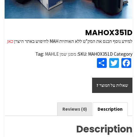
MAHOX351D
למידע נוסף הכנס את המק”ט ללא האותיות MAH לחיפוש באתר היצרן
כאן
Category:
MAHOX351D
SKU:
מסנן שמן
MAHLE
Tag:
S
T
Fa
h
wi
ce
ar
tt
b
שאלות על המוצר ?
e
er
o
o
k
Reviews (0)
Description
Description