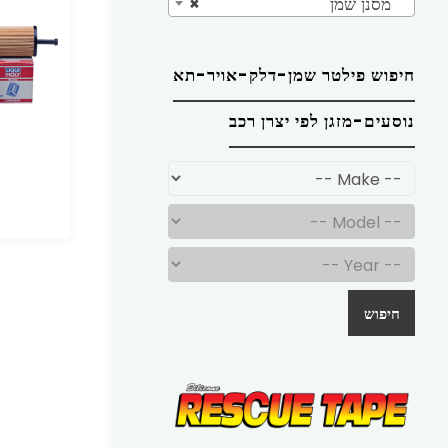
מסנן שמן
×
חיפוש פילטר שמן-דלק-אויר-תא
נוסעים-מזגן לפי יצרן רכב
חיפוש