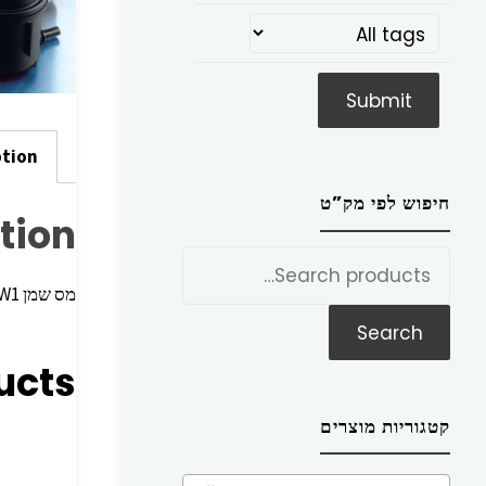
ption
חיפוש לפי מק”ט
tion
חפש
את:
מס שמן 2.0L >11 BMW1 דיזל
Search
ucts
קטגוריות מוצרים