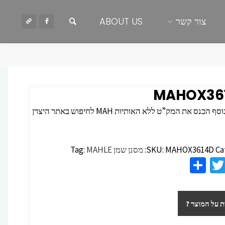
חיפוש
צור קשר
ABOUT US
MAHOX36
 הכנס את המק”ט ללא האותיות MAH לחיפוש באתר היצרן
Ca
MAHOX3614D
SKU:
מסנן שמן
MAHLE
Tag:
S
T
F
h
wi
c
ar
tt
 על המוצר ?
e
er