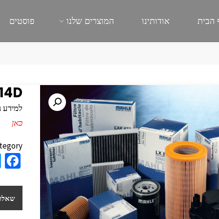
 הבית
אודותינו
המוצרים שלנו
פוסטים
14D
למידע נוסף
כאן
tegory:
a
e
b
שאלות
o