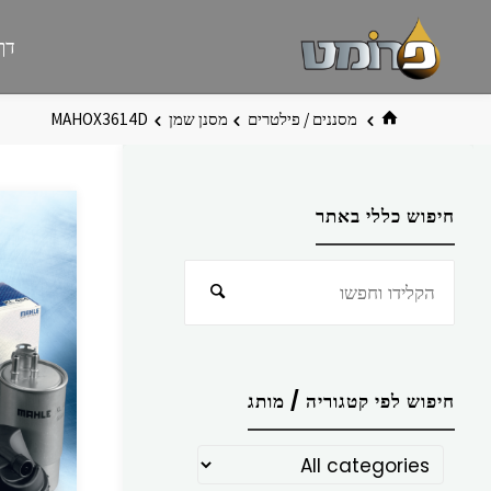
לגו
פרומט
אתר
דף
תוכן
פרומט
החדש
בית
מסננים / פילטרים
מסנן שמן
MAHOX3614D
חיפוש כללי באתר
חפש
חיפוש
את:
חיפוש לפי קטגוריה / מותג