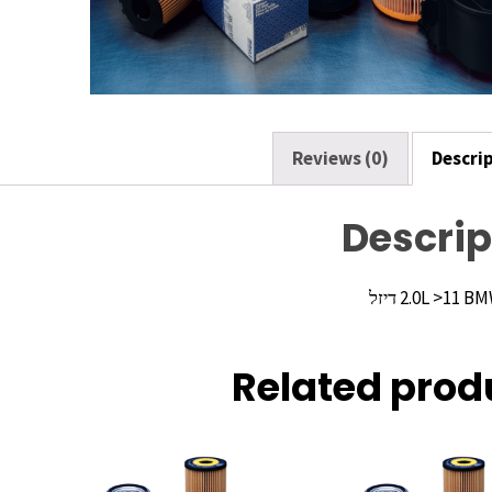
o
k
Reviews (0)
Descri
Descrip
Related prod