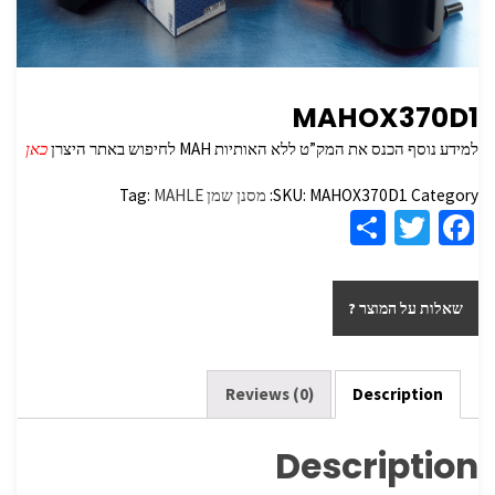
MAHOX370D1
למידע נוסף הכנס את המק”ט ללא האותיות MAH לחיפוש באתר היצרן
כאן
Category:
MAHOX370D1
SKU:
מסנן שמן
MAHLE
Tag:
S
T
Fa
h
wi
ce
ar
tt
b
שאלות על המוצר ?
e
er
o
o
k
Reviews (0)
Description
Description