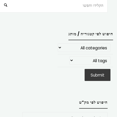
חיפוש
חיפוש לפי קטגוריה / מותג
חיפוש לפי מק”ט
חפש