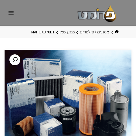
לגו
פרומט
אתר
תוכן
פרומט
החדש
בית
מסננים / פילטרים
מסנן שמן
MAHOX370D1