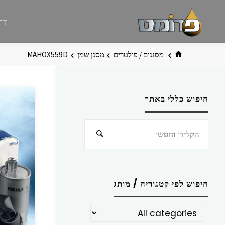
לגו
פרומט
אתר
דף
תוכן
פרומט
החדש
בית
מסננים / פילטרים
מסנן שמן
MAHOX559D
חיפוש כללי באתר
חפש
חיפוש
את:
חיפוש לפי קטגוריה / מותג