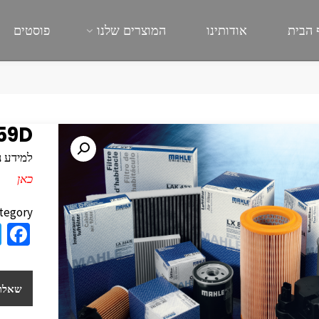
 הבית
אודותינו
המוצרים שלנו
פוסטים
59D
למידע נוסף
כאן
tegory:
a
e
b
שאלות
o