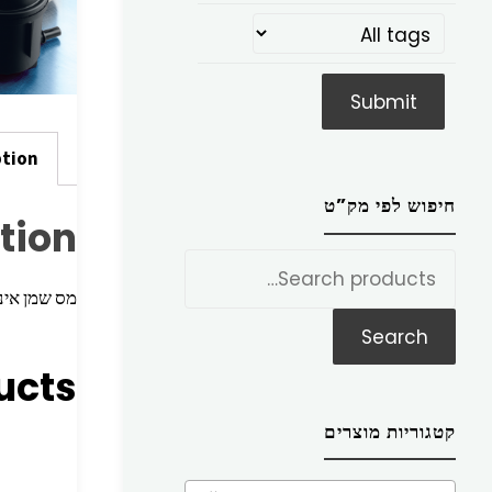
ption
חיפוש לפי מק”ט
tion
חפש
את:
מס שמן אינסיגנה <2.0L 11 דיזלאסטרה
Search
ucts
קטגוריות מוצרים