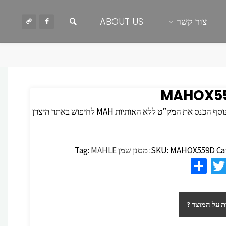
חיפוש
צור קשר
ABOUT US
MAHOX5
 הכנס את המק”ט ללא האותיות MAH לחיפוש באתר היצרן
Ca
MAHOX559D
SKU:
מסנן שמן
MAHLE
Tag:
S
T
F
h
wi
c
ar
tt
 על המוצר ?
e
er