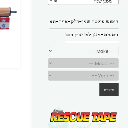
מסנן שמן
×
חיפוש פילטר שמן-דלק-אויר-תא
נוסעים-מזגן לפי יצרן רכב
חיפוש