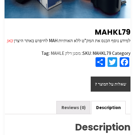
MAHKL79
למידע נוסף הכנס את המק”ט ללא האותיות MAH לחיפוש באתר היצרן
כאן
Category:
MAHKL79
SKU:
מסנן דלק
MAHLE
Tag:
S
T
Fa
h
wi
ce
ar
tt
b
שאלות על המוצר ?
e
er
o
o
k
Reviews (0)
Description
Description