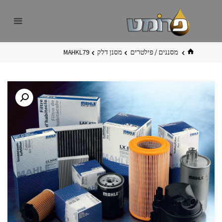
לגו
פרומט
אתר
תוכן
פרומט
החדש
בית
מסננים / פילטרים
מסנן דלק
MAHKL79