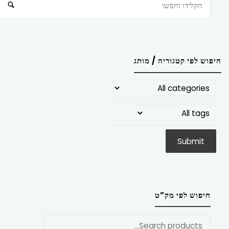
חיפוש
חיפוש לפי קטגוריה / מותג
חיפוש לפי מק”ט
חפש