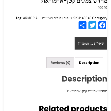
מחדש צמיגים קטן-ארמוראול
40040
Category:
40040
SKU:
טיפוח גלגלים וצמיגים
ARMOR ALL
Tag:
S
T
Fa
h
wi
ce
ar
tt
b
שאלות על המוצר ?
e
er
o
o
k
Reviews (0)
Description
Description
מחדש צמיגים קטן-ארמוראול
Related products