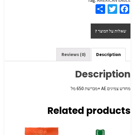
Tag:
AMERICAN EAGLE
S
T
Fa
h
wi
ce
ar
tt
b
שאלות על המוצר ?
e
er
o
o
k
Reviews (0)
Description
Description
מחדש צמיגים ‏AE +מברשת 650 מל
Related products