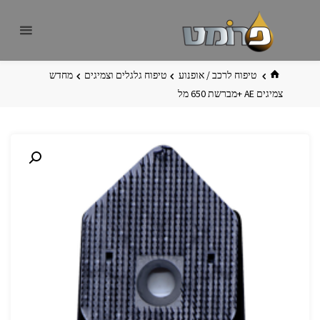
לגו
פרומט
אתר
תוכן
פרומט
החדש
בית
טיפוח לרכב / אופנוע
טיפוח גלגלים וצמיגים
מחדש
צמיגים ‏AE +מברשת 650 מל