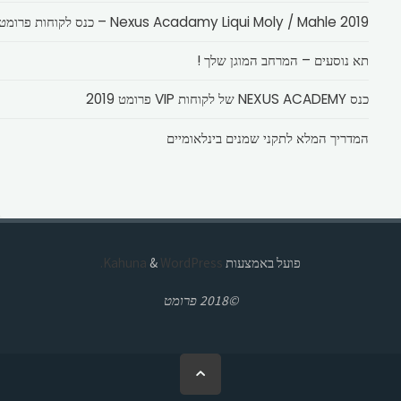
Nexus Acadamy Liqui Moly / Mahle 2019 – כנס לקוחות פרומט
תא נוסעים – המרחב המוגן שלך !
כנס NEXUS ACADEMY של לקוחות VIP פרומט 2019
המדריך המלא לתקני שמנים בינלאומיים
פועל באמצעות
Kahuna
WordPress.
&
©2018 פרומט
בחזרה
ללמעלה