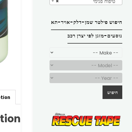
טיפוח פנימי
×
חיפוש פילטר שמן-דלק-אויר-תא
נוסעים-מזגן לפי יצרן רכב
חיפוש
ption
tion