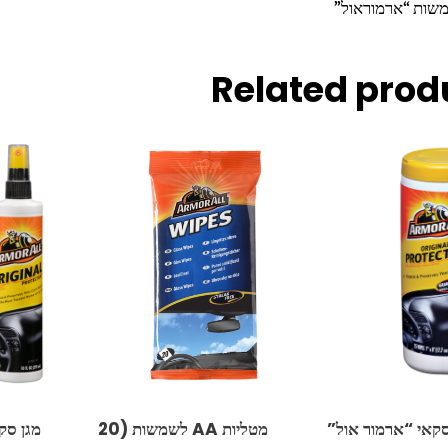
שות “ארמוראול”
Related prod
סקאי “ארמור אול”
מטליות ‏AA לשמשות (20
מגן סקאי