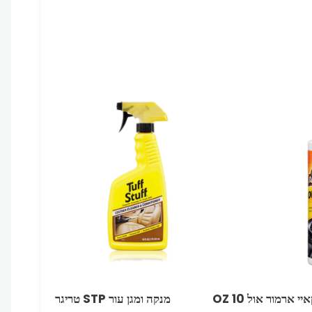
י ארמור אול OZ 10
מנקה ומגן עור STP טריגר