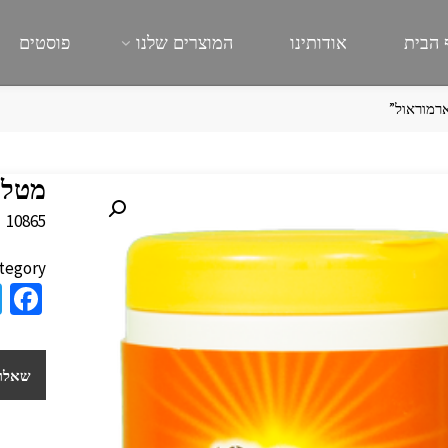
 הבית
אודותינו
המוצרים שלנו
פוסטים
רמוראול”
מטלי
10865
tegory:
a
e
b
שאלות
o
o