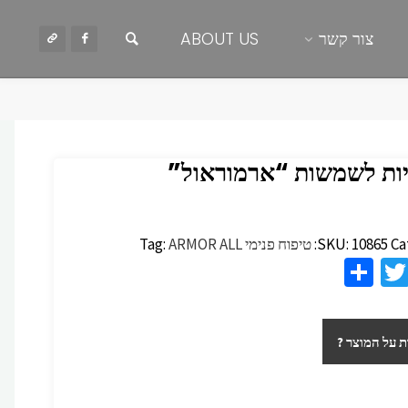
חיפוש
צור קשר
ABOUT US
ות לשמשות “ארמוראול”
Ca
10865
SKU:
טיפוח פנימי
ARMOR ALL
Tag:
S
T
F
h
wi
c
ar
tt
 על המוצר ?
e
er