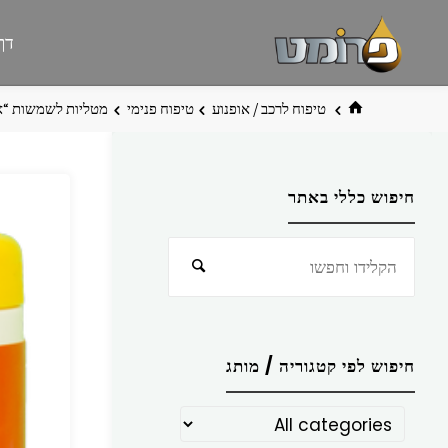
לגו
פרומט
אתר
דף
תוכן
פרומט
החדש
בית
טיפוח לרכב / אופנוע
טיפוח פנימי
מטליות לשמשות “א
חיפוש כללי באתר
חפש
חיפוש
את:
חיפוש לפי קטגוריה / מותג