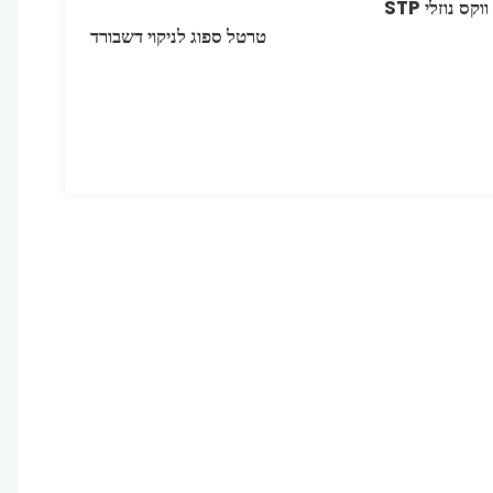
ווקס נוזלי STP
טרטל ספוג לניקוי דשבורד