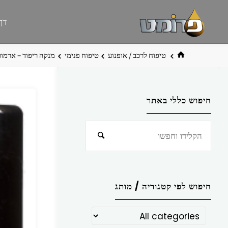
לגו
פרומט
אתר
דף
תוכן
פרומט
החדש
בית
טיפוח לרכב / אופנוע
טיפוח פנימי
מנקה ריפוד – ארמור
חיפוש כללי באתר
חפש
חיפוש
את:
חיפוש לפי קטגוריה / מותג