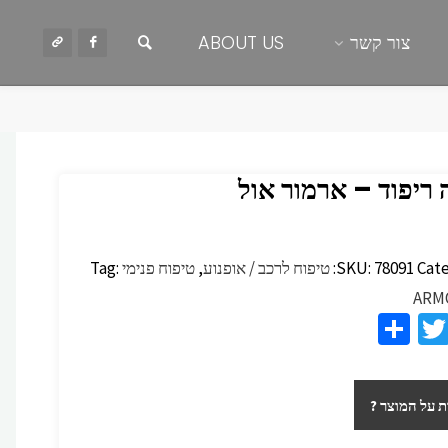
חיפוש
צור קשר
ABOUT US
 ריפוד – ארמור אול
Cate
78091
SKU:
טיפוח לרכב / אופנוע
,
טיפוח פנימי
Tag:
ARM
S
T
F
h
wi
c
ar
tt
 על המוצר ?
e
er