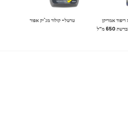
ריפוד ‏אמריקן
טרטל- קולור מג`יק אפור
 650 מ”ל